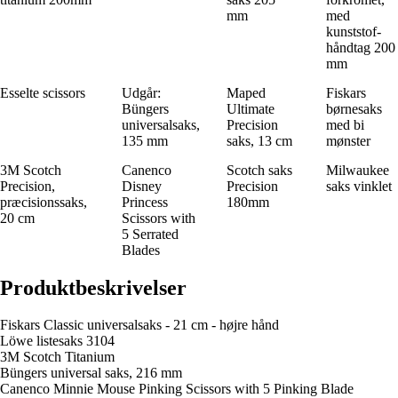
mm
med
kunststof-
håndtag 200
mm
Esselte scissors
Udgår:
Maped
Fiskars
Büngers
Ultimate
børnesaks
universalsaks,
Precision
med bi
135 mm
saks, 13 cm
mønster
3M Scotch
Canenco
Scotch saks
Milwaukee
Precision,
Disney
Precision
saks vinklet
præcisionssaks,
Princess
180mm
20 cm
Scissors with
5 Serrated
Blades
Produktbeskrivelser
Fiskars Classic universalsaks - 21 cm - højre hånd
Löwe listesaks 3104
3M Scotch Titanium
Büngers universal saks, 216 mm
Canenco Minnie Mouse Pinking Scissors with 5 Pinking Blade