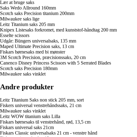
Lær at bruge saks
Saks Wedo Allround 160mm
Scotch saks Precision titanium 200mm
Milwaukee saks lige
Leitz Titanium saks 205 mm
Knipex Listesaks forkromet, med kunststof-håndtag 200 mm
Esselte scissors
Udgår: Büngers universalsaks, 135 mm
Maped Ultimate Precision saks, 13 cm
Fiskars børnesaks med bi mønster
3M Scotch Precision, præcisionssaks, 20 cm
Canenco Disney Princess Scissors with 5 Serrated Blades
Scotch saks Precision 180mm
Milwaukee saks vinklet
Andre produkter
Leitz Titanium Saks non stick 205 mm, sort
Fiskers universal venstrehåndssaks, 21 cm
Milwaukee saks vinklet
Leitz WOW titanium saks Lilla
Fiskars børnesaks til venstrehånd, rød, 13,5 cm
Fiskars universal saks 21cm
Fiskars Classic universalsaks 21 cm - venstre hånd