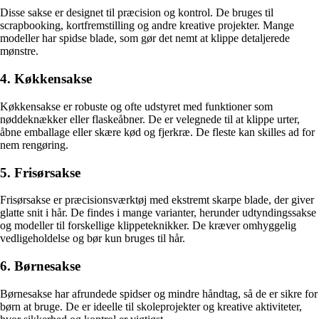
Disse sakse er designet til præcision og kontrol. De bruges til
scrapbooking, kortfremstilling og andre kreative projekter. Mange
modeller har spidse blade, som gør det nemt at klippe detaljerede
mønstre.
4. Køkkensakse
Køkkensakse er robuste og ofte udstyret med funktioner som
nøddeknækker eller flaskeåbner. De er velegnede til at klippe urter,
åbne emballage eller skære kød og fjerkræ. De fleste kan skilles ad for
nem rengøring.
5. Frisørsakse
Frisørsakse er præcisionsværktøj med ekstremt skarpe blade, der giver
glatte snit i hår. De findes i mange varianter, herunder udtyndingssakse
og modeller til forskellige klippeteknikker. De kræver omhyggelig
vedligeholdelse og bør kun bruges til hår.
6. Børnesakse
Børnesakse har afrundede spidser og mindre håndtag, så de er sikre for
børn at bruge. De er ideelle til skoleprojekter og kreative aktiviteter,