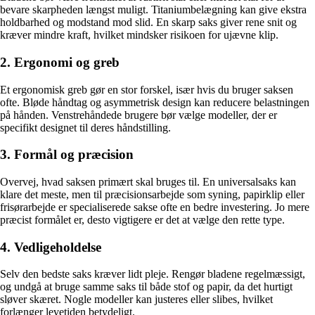
bevare skarpheden længst muligt. Titaniumbelægning kan give ekstra
holdbarhed og modstand mod slid. En skarp saks giver rene snit og
kræver mindre kraft, hvilket mindsker risikoen for ujævne klip.
2. Ergonomi og greb
Et ergonomisk greb gør en stor forskel, især hvis du bruger saksen
ofte. Bløde håndtag og asymmetrisk design kan reducere belastningen
på hånden. Venstrehåndede brugere bør vælge modeller, der er
specifikt designet til deres håndstilling.
3. Formål og præcision
Overvej, hvad saksen primært skal bruges til. En universalsaks kan
klare det meste, men til præcisionsarbejde som syning, papirklip eller
frisørarbejde er specialiserede sakse ofte en bedre investering. Jo mere
præcist formålet er, desto vigtigere er det at vælge den rette type.
4. Vedligeholdelse
Selv den bedste saks kræver lidt pleje. Rengør bladene regelmæssigt,
og undgå at bruge samme saks til både stof og papir, da det hurtigt
sløver skæret. Nogle modeller kan justeres eller slibes, hvilket
forlænger levetiden betydeligt.