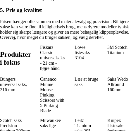
5. Pris og kvalitet
Prisen hænger ofte sammen med materialevalg og præcision. Billigere
sakse kan være fine til lejlighedsvis brug, mens dyrere modeller typisk
holder sig skarpe længere og giver en mere behagelig klippeoplevelse.
Overvej, hvor meget du bruger saksen, og vælg derefter.
Fiskars
Löwe
3M Scotch
Classic
listesaks
Titanium
Produkter
universalsaks
3104
i fokus
- 21 cm -
højre hånd
Büngers
Canenco
Lær at bruge
Saks Wedo
universal saks,
Minnie
saks
Allround
216 mm
Mouse
160mm
Pinking
Scissors with
5 Pinking
Blade
Scotch saks
Milwaukee
Leitz
Knipex
Precision
saks lige
Titanium
Listesaks
titanium 200mm
saks 205
forkromet,